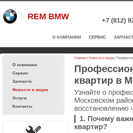
REM BMW
+7 (812)
9
О КОМПАНИИ
СЕРВИС
ЗАПЧАС
Главная
/
Новости и акции
/
Профессио
О компании
Профессион
Сервис
квартир в 
Запчасти
Новости и акции
Узнайте о профе
Услуги
Московском райо
Контакты
восстановлению ч
▎
1. Почему важ
квартир?