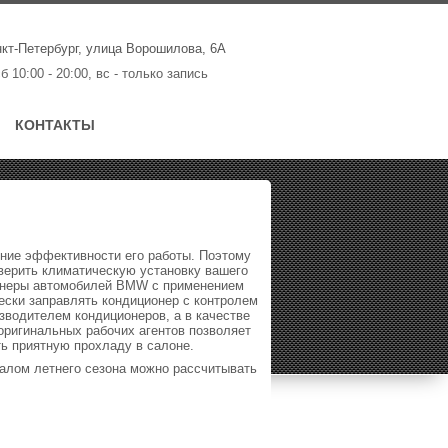
нкт-Петербург, улица Ворошилова, 6А
сб 10:00 - 20:00, вс - только запись
КОНТАКТЫ
ние эффективности его работы. Поэтому
верить климатическую установку вашего
ионеры автомобилей BMW с применением
ески заправлять кондиционер с контролем
зводителем кондиционеров, а в качестве
оригинальных рабочих агентов позволяет
ть приятную прохладу в салоне.
алом летнего сезона можно рассчитывать