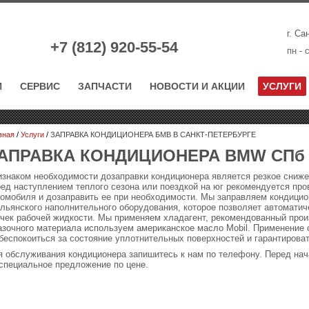
г. Са
+7 (812)
920-55-54
пн - 
И
СЕРВИС
ЗАПЧАСТИ
НОВОСТИ И АКЦИИ
УСЛУГИ
вная
/
Услуги
/
ЗАПРАВКА КОНДИЦИОНЕРА БМВ В САНКТ-ПЕТЕРБУРГЕ
АПРАВКА КОНДИЦИОНЕРА BMW СПб
знаком необходимости дозаправки кондиционера является резкое сниже
ед наступлением теплого сезона или поездкой на юг рекомендуется про
томобиля и дозаправить ее при необходимости. Мы заправляем кондиц
льянского наполнительного оборудования, которое позволяет автоматич
чек рабочей жидкости. Мы применяем хладагент, рекомендованный прои
зочного материала используем американское масло Mobil. Применение 
беспокоиться за состояние уплотнительных поверхностей и гарантирова
 обслуживания кондиционера запишитесь к нам по телефону. Перед нач
специальное предложение по цене.