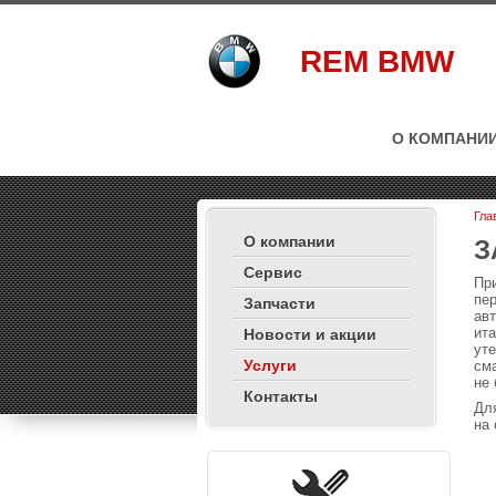
REM BMW
О КОМПАНИ
Гла
О компании
З
Сервис
При
пер
Запчасти
ав
ита
Новости и акции
уте
Услуги
сма
не 
Контакты
Для
на 